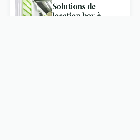
Solutions de
location box à
Marseille : idéales
pour les particuliers
et les professionnels
3 mars 2024
ACTU
Architecte
guadeloupe : votre
guide de projet
23 avril 2024
ACTU