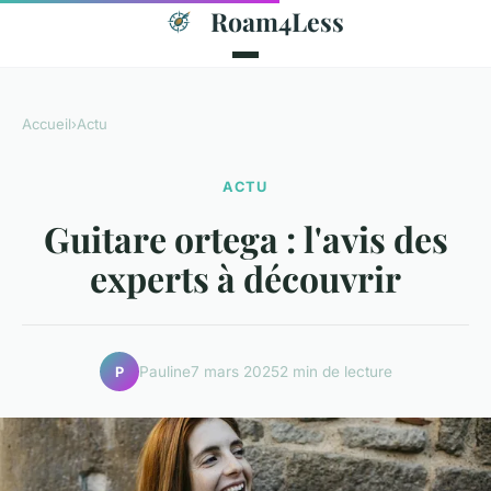
Roam4Less
Accueil
›
Actu
ACTU
Guitare ortega : l'avis des
experts à découvrir
Pauline
7 mars 2025
2 min de lecture
P