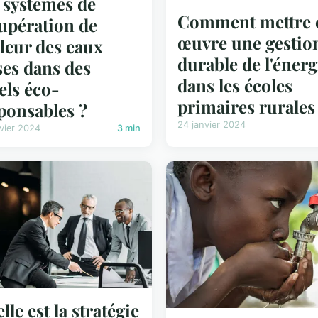
 systèmes de
Comment mettre 
upération de
œuvre une gestio
leur des eaux
durable de l'énerg
ses dans des
dans les écoles
els éco-
primaires rurales
ponsables ?
24 janvier 2024
vier 2024
3 min
lle est la stratégie