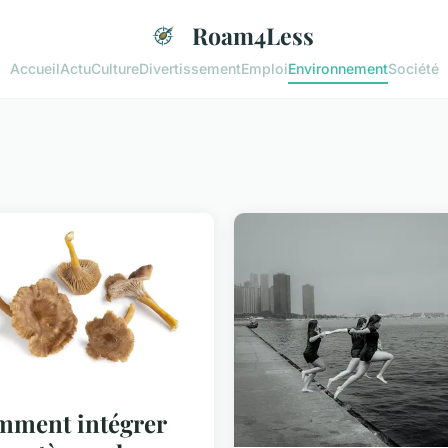
Roam4Less
Accueil
Actu
Culture
Divertissement
Emploi
Environnement
Société
ment intégrer