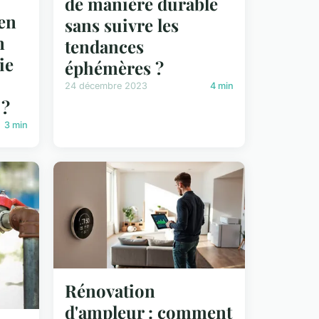
de manière durable
en
sans suivre les
n
tendances
ie
éphémères ?
24 décembre 2023
4 min
 ?
3 min
Rénovation
d'ampleur : comment