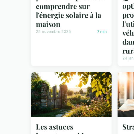
opt
comprendre sur
pr
l'énergie solaire à la
l'u
maison
véh
25 novembre 2025
7 min
dan
rur
24 jan
Les astuces
Str