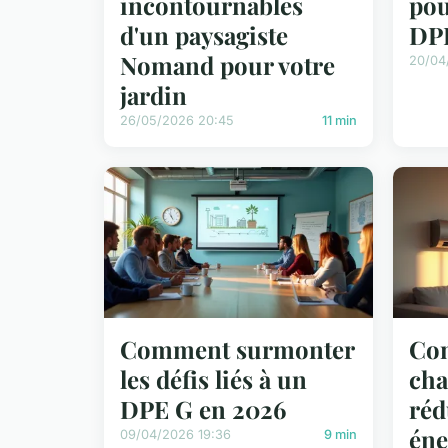
incontournables
pou
d'un paysagiste
DPE
Nomand pour votre
20/04
jardin
26/05/2026 20:45
11 min
Comment surmonter
Co
les défis liés à un
cha
DPE G en 2026
réd
éne
09/04/2026 19:36
9 min