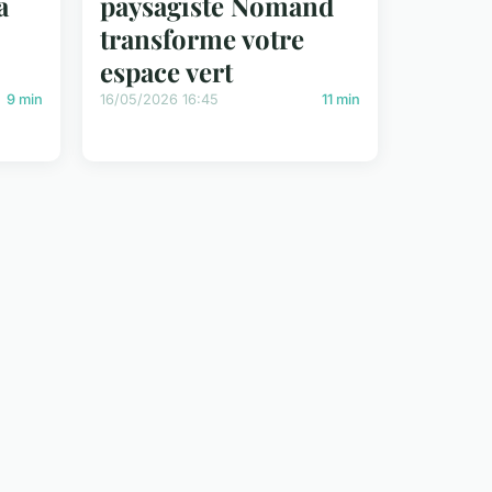
a
paysagiste Nomand
transforme votre
espace vert
9 min
16/05/2026 16:45
11 min