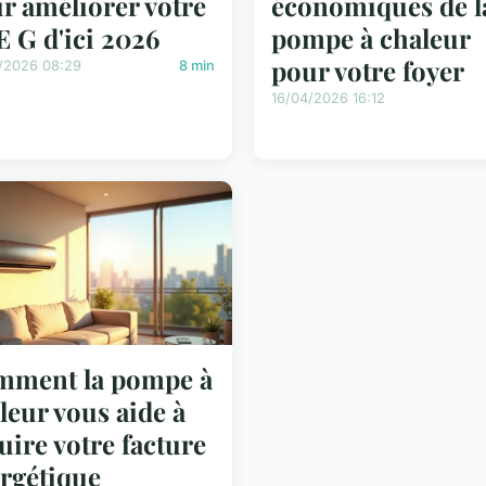
r améliorer votre
économiques de l
 G d'ici 2026
pompe à chaleur
pour votre foyer
/2026 08:29
8 min
16/04/2026 16:12
mment la pompe à
leur vous aide à
uire votre facture
rgétique