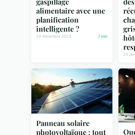
gaspillage
des
alimentaire avec une
réc
planification
cha
intelligente ?
gri
hôt
24 décembre 2023
7 min
res
24 jan
Panneau solaire
Que
photovoltaïque : tout