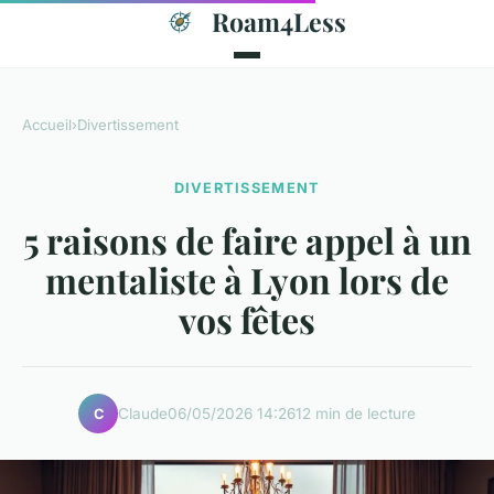
Roam4Less
Accueil
›
Divertissement
DIVERTISSEMENT
5 raisons de faire appel à un
mentaliste à Lyon lors de
vos fêtes
Claude
06/05/2026 14:26
12 min de lecture
C