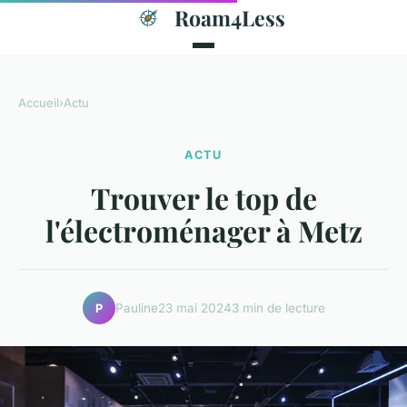
Roam4Less
Accueil
›
Actu
ACTU
Trouver le top de
l'électroménager à Metz
Pauline
23 mai 2024
3 min de lecture
P